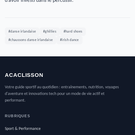
d’avoir investi dans le percussif.
#danse irlandaise
#ghillies
#hard shoes
#chaussons danse irlandaise
#irish dance
ACACLISSON
Votre guide sportif au quotidien : entraînements, nutrition, voyages
d'aventure et innovations tech pour un mode de vie actif et
performant.
RUBRIQUES
Sport & Performance