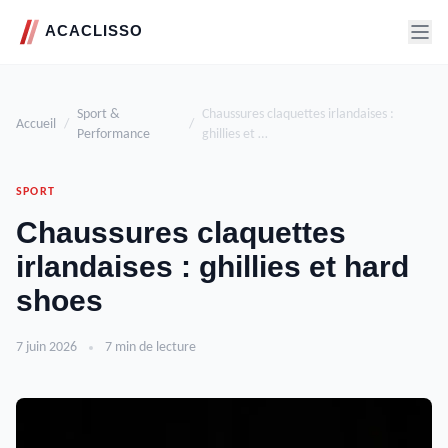
Sport &
Chaussures claquettes irlandaises :
Accueil
/
/
Performance
ghillies et …
SPORT
Chaussures claquettes
irlandaises : ghillies et hard
shoes
7 juin 2026
7 min de lecture