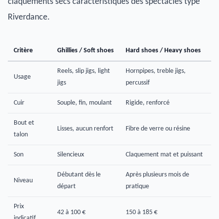
claquements secs caractéristiques des spectacles type
Riverdance.
Critère
Ghillies / Soft shoes
Hard shoes / Heavy shoes
Reels, slip jigs, light
Hornpipes, treble jigs,
Usage
jigs
percussif
Cuir
Souple, fin, moulant
Rigide, renforcé
Bout et
Lisses, aucun renfort
Fibre de verre ou résine
talon
Son
Silencieux
Claquement mat et puissant
Débutant dès le
Après plusieurs mois de
Niveau
départ
pratique
Prix
42 à 100 €
150 à 185 €
indicatif