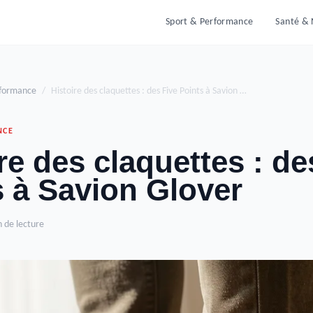
Sport & Performance
Santé & 
rformance
/
Histoire des claquettes : des Five Points à Savion …
NCE
re des claquettes : de
s à Savion Glover
n de lecture