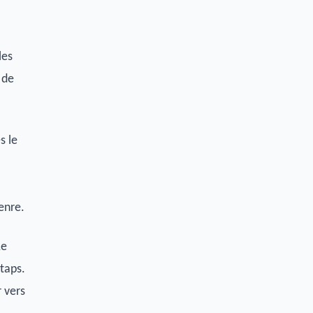
les
 de
s le
enre.
Le
taps.
r vers