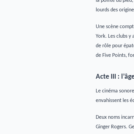
la pointe du pied,
lourds des origine
Une scène compte
York. Les clubs y 
de rôle pour épate
de Five Points, fo
Acte III : l’
Le cinéma sonore 
envahissent les é
Deux noms incarne
Ginger Rogers. Gen