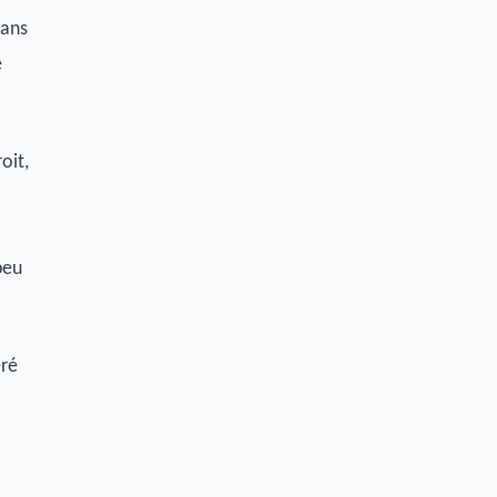
dans
e
oit,
peu
éré