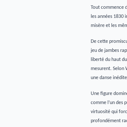
Tout commence da
les années 1830 i
misère et les mêm
De cette promiscui
jeu de jambes rap
liberté du haut du
mesurent. Selon 
une danse inédite
Une figure domine
comme l’un des pè
virtuosité qui for
profondément raci