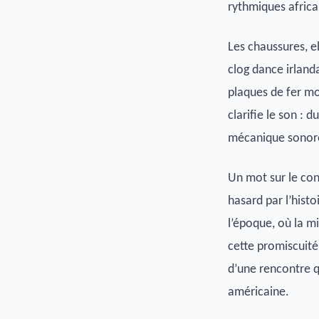
rythmiques africa
Les chaussures, e
clog dance irlanda
plaques de fer mo
clarifie le son : 
mécanique sonore 
Un mot sur le cont
hasard par l’histo
l’époque, où la m
cette promiscuité 
d’une rencontre q
américaine.