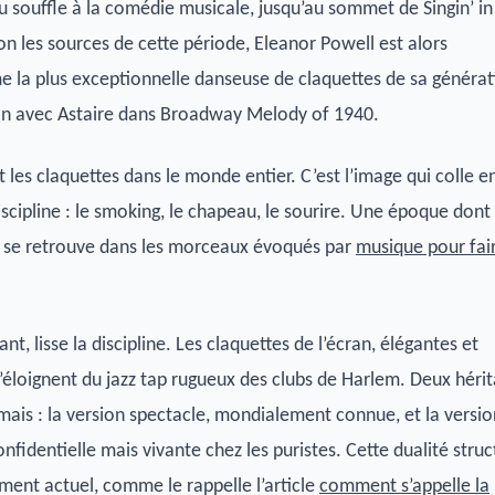
souffle à la comédie musicale, jusqu’au sommet de Singin’ in
on les sources de cette période, Eleanor Powell est alors
la plus exceptionnelle danseuse de claquettes de sa générat
ran avec Astaire dans Broadway Melody of 1940.
t les claquettes dans le monde entier. C’est l’image qui colle 
iscipline : le smoking, le chapeau, le sourire. Une époque dont
l se retrouve dans les morceaux évoqués par
musique pour fai
t, lisse la discipline. Les claquettes de l’écran, élégantes et
’éloignent du jazz tap rugueux des clubs de Harlem. Deux héri
ais : la version spectacle, mondialement connue, et la versio
nfidentielle mais vivante chez les puristes. Cette dualité struc
ment actuel, comme le rappelle l’article
comment s’appelle la