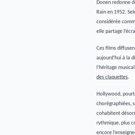
Donen redonne du 
Rain en 1952. Sel
considérée comme 
elle partage l’éc
Ces films diffusen
aujourd’hui à la d
l’héritage musica
des claquettes
.
Hollywood, pourtan
chorégraphiées, s
cohabitent désorm
rythmique, plus co
encore l’enseigne