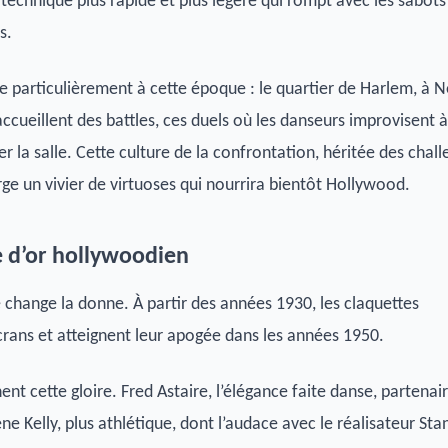
 technique plus rapide et plus légère qui rompt avec les sabots
s.
 particulièrement à cette époque : le quartier de Harlem, à 
accueillent des battles, ces duels où les danseurs improvisent à
r la salle. Cette culture de la confrontation, héritée des chal
rge un vivier de virtuoses qui nourrira bientôt Hollywood.
âge d’or hollywoodien
change la donne. À partir des années 1930, les claquettes
crans et atteignent leur apogée dans les années 1950.
nt cette gloire. Fred Astaire, l’élégance faite danse, partenai
e Kelly, plus athlétique, dont l’audace avec le réalisateur Sta