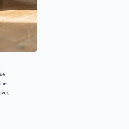
,
gue
line
over.