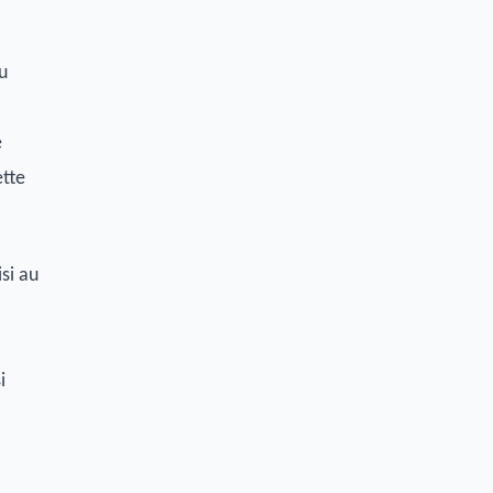
u
e
ette
si au
i