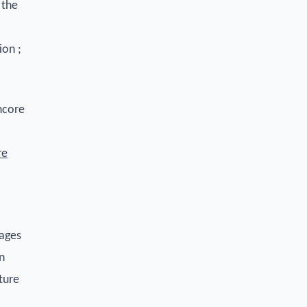
 the
ion ;
encore
re
tages
n
ture