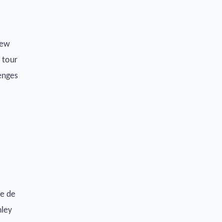
New
 tour
lenges
re de
nley